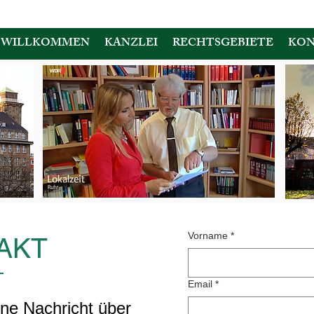
WILLKOMMEN
KANZLEI
RECHTSGEBIETE
KON
Vorname
*
AKT
Email
*
ine Nachricht über