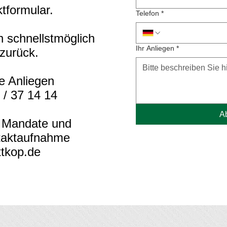
tformular.
Telefon
*
 schnellstmöglich
Ihr Anliegen
*
 zurück.
e Anliegen
 / 37 14 14
A
 Mandate und
ntaktaufnahme
ttkop.de